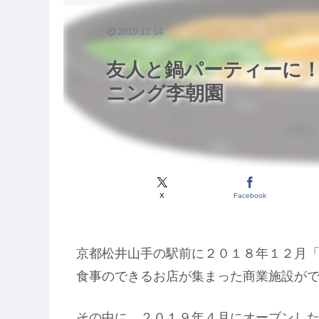
2019.12.14
友人と鍋パーティーに
ニング李朝園
X
Facebook
京都松井山手の駅前に２０１８年１２月
食事のできるお店が集まった商業施設が
その中に、２０１９年４月にオーブンし