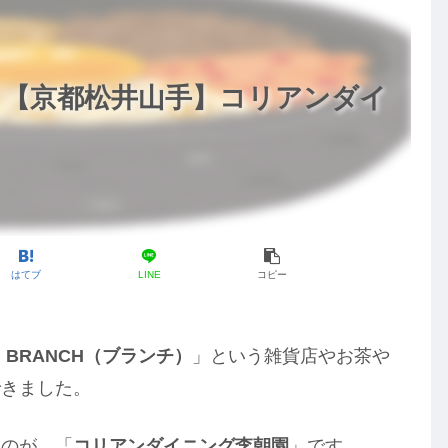
！【京都松井山手】コリアンダイ
はてブ
LINE
コピー
「
BRANCH（ブランチ）
」という雑貨店やお茶や
できました。
たのが、「
コリアンダイニング李朝園
」です。