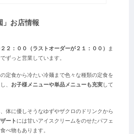
園」お店情報
〜２２：００（ラストオーダーが２１：００）
ま
までずっと営業しています。
肉の定食から冷たい冷麺まで色々な種類の定食を
すし、
お子様メニューや単品メニューも充実
して
は、体に優しそうなゆずやザクロのドリンクから
デザート
には甘いアイスクリームをのせたパフェ
な食べ物もあります。