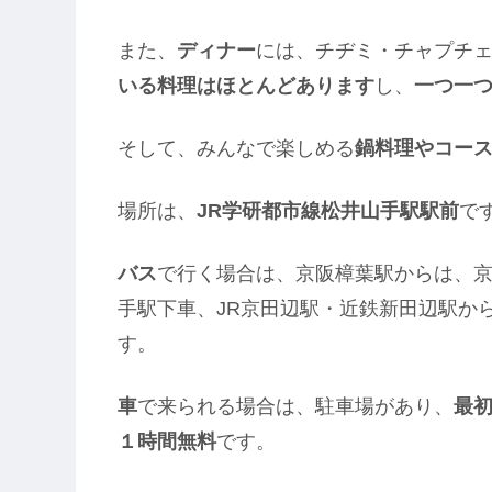
また、
ディナー
には、チヂミ・チャプチ
いる料理はほとんどあります
し、
一つ一
そして、みんなで楽しめる
鍋料理やコー
場所は、
JR学研都市線松井山手駅駅前
で
バス
で行く場合は、京阪樟葉駅からは、
手駅下車、JR京田辺駅・近鉄新田辺駅か
す。
車
で来られる場合は、駐車場があり、
最
１時間無料
です。