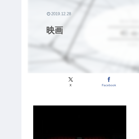
2019.12.28
映画
X
Facebook