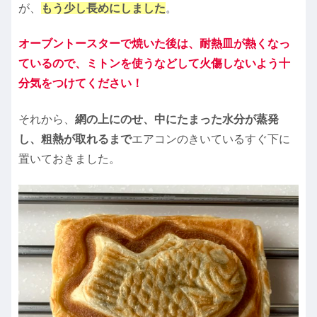
が、
もう少し長めにしました
。
オーブントースターで焼いた後は、耐熱皿が熱くなっ
ているので、ミトンを使うなどして火傷しないよう十
分気をつけてください！
それから、
網の上にのせ、中にたまった水分が蒸発
し、粗熱が取れるまで
エアコンのきいているすぐ下に
置いておきました。