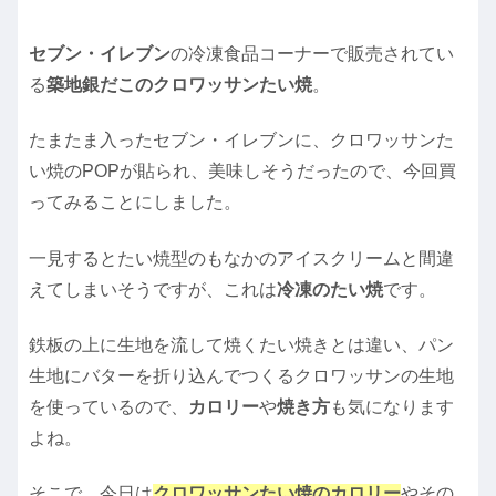
セブン・イレブン
の冷凍食品コーナーで販売されてい
る
築地銀だこのクロワッサンたい焼
。
たまたま入ったセブン・イレブンに、クロワッサンた
い焼のPOPが貼られ、美味しそうだったので、今回買
ってみることにしました。
一見するとたい焼型のもなかのアイスクリームと間違
えてしまいそうですが、これは
冷凍のたい焼
です。
鉄板の上に生地を流して焼くたい焼きとは違い、パン
生地にバターを折り込んでつくるクロワッサンの生地
を使っているので、
カロリー
や
焼き方
も気になります
よね。
そこで、今日は
クロワッサンたい焼のカロリー
やその