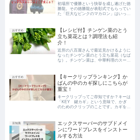
初場所で優勝という快挙を成し遂げた徳
勝龍。その徳勝龍が表彰式でもらってい
た「巨大なピンクのマカロン」はいった
いなんだろうと気になったのでは？今日
はそのマカロンがどこで買えるかについ
て調べて見ました。最後まで読んでいた
【レシピ付】チンゲン菜のとう
おすすめ
だけると嬉しいです。あの...
立ち菜花とは？調理法も紹
介！
近所の八百屋さんで最近見かけるように
なったチンゲン菜のとう立ち菜花（なば
な）。チンゲン菜は、中華料理のスープ
や炒め物によく使うので試しに買ってみ
たら、今までにない食感でチンゲン菜よ
り好みでした。この花芽のついたものの
【キークリップランキング】か
おすすめ
ことを「とう立ち菜」とい...
ばんの中のカギ探しにこちらが
重宝！
キークリップってご存知ですか？キーは
「KEY 鍵カギ」という意味で、かぎ
のためのクリップのことです。カギをい
つもかばんの中の同じ場所に入れている
のに、たまたま買い物した荷物を入れた
ので、カギがかばんの底の方に落ちてし
エックスサーバーのサブドメイ
豆知識
まい、玄関で見つからない...
ンにワードプレスをインストー
ルする方法