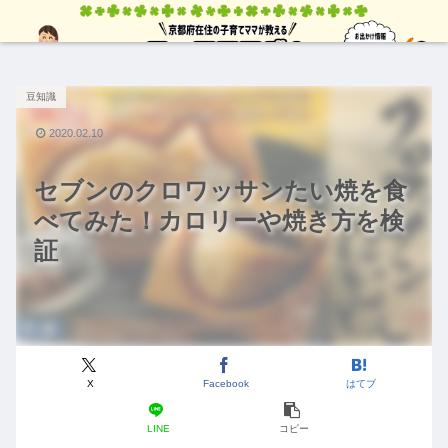
豆知識
2020.02.10
セブンのクロワッサンたい焼を食
べてみた！カロリーや焼き方を検
証
X
Facebook
はてブ
LINE
コピー