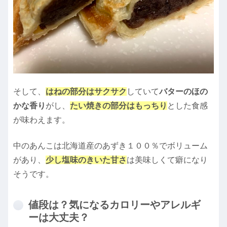
そして、
はねの部分はサクサク
していて
バターのほの
かな香り
がし、
たい焼きの部分はもっちり
とした食感
が味わえます。
中のあんこは北海道産のあずき１００％でボリューム
があり、
少し塩味のきいた甘さ
は美味しくて癖になり
そうです。
値段は？気になるカロリーやアレルギ
ーは大丈夫？