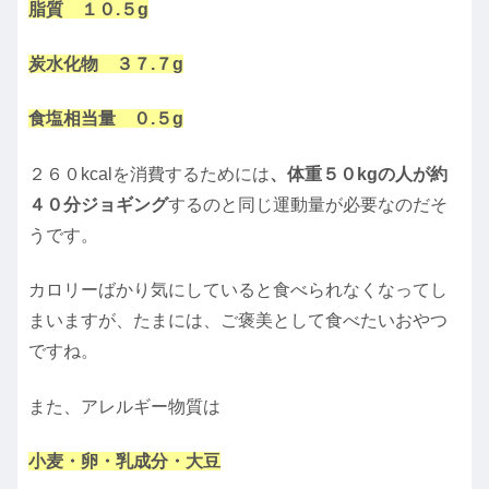
脂質 １０.５g
炭水化物 ３７.７g
食塩相当量 ０.５g
２６０kcalを消費するためには
、
体重５０kgの人が約
４０分ジョギング
するのと同じ運動量が必要なのだそ
うです。
カロリーばかり気にしていると食べられなくなってし
まいますが、たまには、ご褒美として食べたいおやつ
ですね。
また、アレルギー物質は
小麦・卵・乳成分・大豆