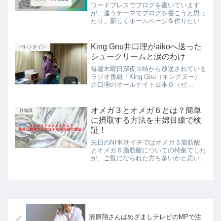
ワードプレスでブログを書いています
が、違うテーマでブログを書こうと思っ
たり、新しくホームページを作りたいと
思った時は、サーバーにサブドメインを
作る方法がありました。こちらはエック
スサーバーでサブドメインを作る方法で
King Gnu井口理がaikoへ送った
バレンタイン
す。その方法はこちらの記事...
シュークリームと涙のわけ
毎週木曜日深夜３時から放送されている
ラジオ番組「King Gnu（キングヌー）
井口理のオールナイト日本０（ゼ
ロ）」。２０２０年２月２０日の放送で
は、シンガーソングライターのaikoさん
がゲストでした。以前より井口理さんと
オメガ３とオメガ６とは？簡単
豆知識
aikoさんとの交友...
に摂取する方法を主婦目線で検
証！
先日のNHK朝イチではオメガ３脂肪酸
とオメガ６脂肪酸についての特集でした
が、ご覧になられた方も多いかと思いま
す。油はこれまで「太る」「健康に悪
い」というイメージでしたが、近年「体
に良い油」が注目されています。しか
し、この脂肪酸を摂取するため...
清原翔さんはめざましテレビのMPで注