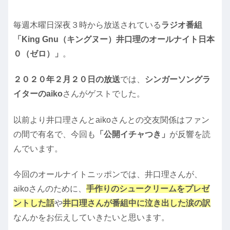
毎週木曜日深夜３時から放送されている
ラジオ番組
「King Gnu（キングヌー）井口理のオールナイト日本
０（ゼロ）」
。
２０２０年２月２０日の放送
では、
シンガーソングラ
イターのaiko
さんがゲストでした。
以前より井口理さんとaikoさんとの交友関係はファン
の間で有名で、今回も
「公開イチャつき」
が反響を読
んでいます。
今回のオールナイトニッポンでは、井口理さんが、
aikoさんのために、
手作りのシュークリームをプレゼ
ントした話
や
井口理さんが番組中に泣き出した涙の訳
なんかをお伝えしていきたいと思います。