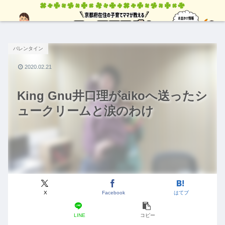
バレンタイン
2020.02.21
King Gnu井口理がaikoへ送ったシ
ュークリームと涙のわけ
X
Facebook
はてブ
LINE
コピー