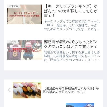
ク色のバウムが２種類ありました。今日
は無印良品の不揃いバウムについてとそ
【キークリップランキング】か
おすすめ
の春色の２種類の不揃い...
ばんの中のカギ探しにこちらが
重宝！
キークリップってご存知ですか？キーは
「KEY 鍵カギ」という意味で、かぎ
のためのクリップのことです。カギをい
つもかばんの中の同じ場所に入れている
のに、たまたま買い物した荷物を入れた
ので、カギがかばんの底の方に落ちてし
徳勝龍が表彰式でもらったピン
豆知識
まい、玄関で見つからない...
クのマカロンはどこで買える？
初場所で優勝という快挙を成し遂げた徳
勝龍。その徳勝龍が表彰式でもらってい
た「巨大なピンクのマカロン」はいった
いなんだろうと気になったのでは？今日
はそのマカロンがどこで買えるかについ
て調べて見ました。最後まで読んでいた
だけると嬉しいです。あの...
【佐渡廻転寿司弁慶新潟ピア万代店】県
民お勧めの寿司ネタはこちら！