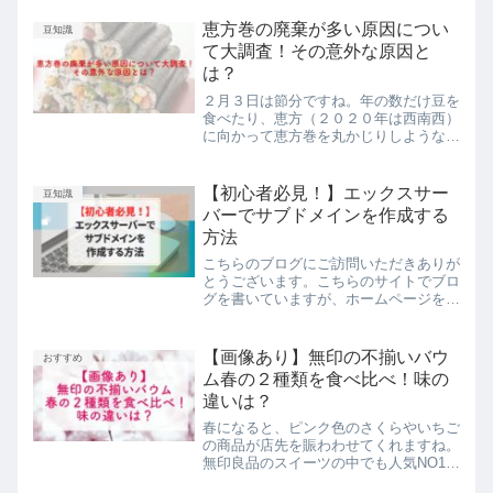
の外出を控えるようにしている方も多い
かと思いますが、ちょっとだけお祝いを
恵方巻の廃棄が多い原因につい
豆知識
してあげたいですよね。そ...
て大調査！その意外な原因と
は？
２月３日は節分ですね。年の数だけ豆を
食べたり、恵方（２０２０年は西南西）
に向かって恵方巻を丸かじりしようなん
て考えていらっしゃる方もいるので
は・・・恵方巻は、元々、節分に関西で
食べられていたのですが、１９９０年あ
【初心者必見！】エックスサー
豆知識
たりから関東でも販売されるよ...
バーでサブドメインを作成する
方法
こちらのブログにご訪問いただきありが
とうございます。こちらのサイトでブロ
グを書いていますが、ホームページを開
設したり、他のテーマでブログを書いた
りしたいことありますよね。そんな時に
は「サブドメインを作成する」という方
【画像あり】無印の不揃いバウ
おすすめ
法があります。サブドメイ...
ム春の２種類を食べ比べ！味の
違いは？
春になると、ピンク色のさくらやいちご
の商品が店先を賑わわせてくれますね。
無印良品のスイーツの中でも人気NO1で
ある不揃いバウム。その中に春色のピン