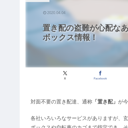
2020.04.04
置き配の盗難が心配な
ボックス情報！
X
Facebook
対面不要の置き配達、通称
「置き配」
が
各社いろいろなサービスがありますが、
ボックスや自転車のカゴまで指定でき、